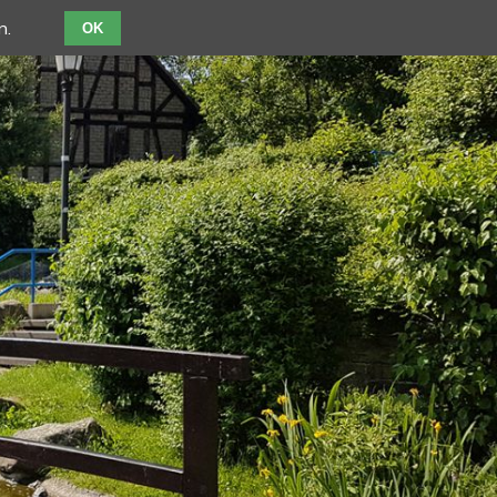
n.
OK