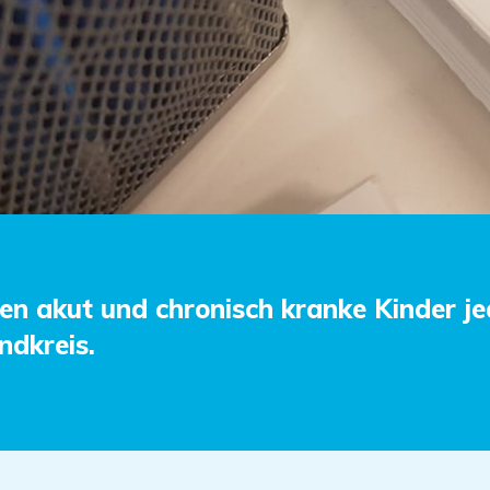
en akut und chronisch kranke Kinder je
dkreis.