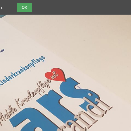
n.
OK