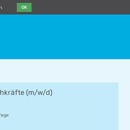
n.
OK
chkräfte (m/w/d)
lfege